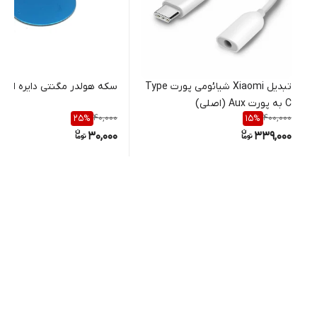
تبدیل Xiaomi شیائومی پورت Type
سکه هولدر مگنتی دایره ای
C به پورت Aux (اصلی)
40,000
400,000
25
%
15
%
30,000
339,000