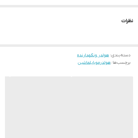
نگهدارنده گیره دارای محافظ سیلیکونی ، برای جلوگیری از آسیب به
دریچه ها بدنه فلزی بسیار با کیفیت طراحی بسیار زیبا بسیار با کیفیت و
نظرات
خوش ساخت پک و بسته بندی حرفه ای ساخته شده است.
دسته‌بندی
:
هولدر ونگهدارنده
برچسب‌ها :
هولدرموبایلماشین