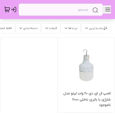
جدیدترین
برندها
قیمت
دسته‌بندی
فقط محص
لامپ ال ای دی 20 وات لیتو مدل
شارژی با باتری داخلی 2000
ناموجود