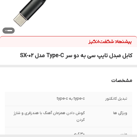
کابل مبدل تایپ سی به دو سر Type-C مدل SX-02
مشخصات
تبدیل کانکتور
type-c به type-c
ویژگی ها
گوش دادن همزمان آهنگ با هندزفری و شارژ
کردن
وزن
30 گرم