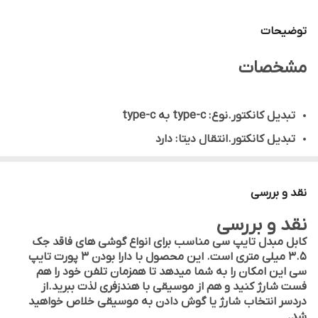
توضیحات
مشخصات
تبدیل کانکتور.نوع : type-c به type-c
تبدیل کانکتور.انتقال دیتا : دارد
وزن : 30 گرم
اندازه : 17*8*3 CM
نقد و بررسی
این کابل مناسب برای گوش دادن همزمان اهنگ با هندزفری و
نقد و بررسی
شارژ کردن آن طراحی شده است. از قابلیت فست شارژ
کابل مبدل تایپ سی مناسب برای انواع گوشی های فاقد جک
پشتیبانی میکند.
3.5 میلی متری است. این محصول با دارا بودن 3 پورت تایپ
سی این امکان را به شما میدهد تا همزمان تلفن خود را هم
فست شارژ کنید و هم از موسیقی با هندزفری لذت ببرید.از
دردسر انتخاب شارژ یا گوش دادن به موسیقی خلاص خواهید
شد.