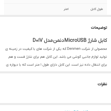
طول کابل
امتر
قابلیت
انتقال دیتا
توضیحات
کابل شارژ MicroUSB دنمن مدل D01V
محصولی از شرکت Denmen که یکی از شرکت های با کیفیت در زمینه ی
تولید لوازم جانبی گوشی می باشد. این کابل هم برای شارژ فست و هم
برای انتقال داده نیز است. این کابل دارای طول ۱ متر است که با دیواره ی
از جنس PVC محافظت می شود. با داشتن این جنس دیواره از گره
خوردن محصول جلوگیری می شود. این نوع از جنس سیم از پاره شدن
نظرات
کابل جلوگیری می کند. این کابل برای شارژ دستگاه های دارای درگاه میکرو
یو اس بی (MicroUSB) طراحی شده است. این کابل با توان خروجی
حداکثر ۲.۴ آمپری و ورودی ۵ ولتی می تواند دستگاه شما را بدون هیچ