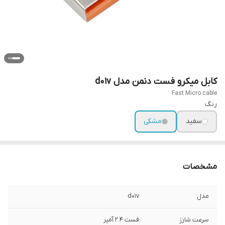
کابل میکرو فست دنمن مدل d01v
Fast Micro cable
رنگ
سفید
مشکی
مشخصات
مدل
d01v
سرعت شارژ
فست 2.4 آمپر