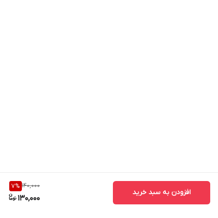
140,000
7
%
افزودن به سبد خرید
130,000