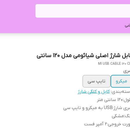
شی
بل شارژ اصلی شیائومی مدل 120 سانتی
MI USB CABLE 120 
ری
میکرو
تایپ سی
ته‌بندی
:
کابل و کلگی شارژ
ول
:
120 سانتی متر
ری شارژ
:
USB به میکرو و تایپ سی
نگ
:
مشکی
ورت خروجی
:
2 آمپر فست