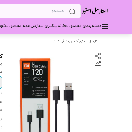
دسته‌بندی محصولات
خانه
پیگیری سفارش
همه محصولات
گو
استارسل استور
/
کابل و کلگی شارژ
کا
CM
س
دس
ط
س
ر
پ