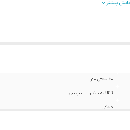
بلت انتقال DATA
:
دارد
مایش بیشتر
120 سانتی متر
USB به میکرو و تایپ سی
مشکی
2 آمپر فست