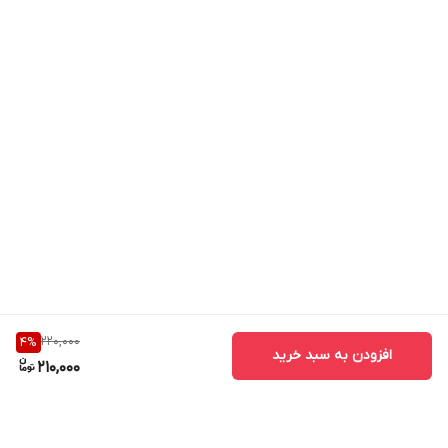
220,000
4
%
افزودن به سبد خرید
210,000