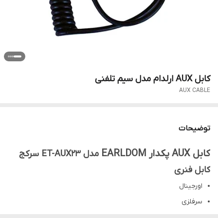
کابل AUX ارلدام مدل سیم تلفنی
AUX CABLE
توضیحات
کابل AUX پکدار EARLDOM
مدل ET-AUX23 سرکج
کابل فنری
اورجینال
سرفلزی
سرکج