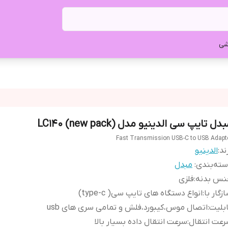
شی
دل تایپ سی الدینیو مدل LC140 (new pack)
Fast Transmission USB-C to USB Adapt
ند:
الدینیو
ته‌بندی
:
مبدل
نس بدنه
:
فلزی
زگار با
:
انواع دستگاه های تایپ سی( type-c)
بلیت
:
اتصال موس،کیبورد،فلش و تمامی سری های usb
عت انتقال
:
سرعت انتقال داده بسیار بالا