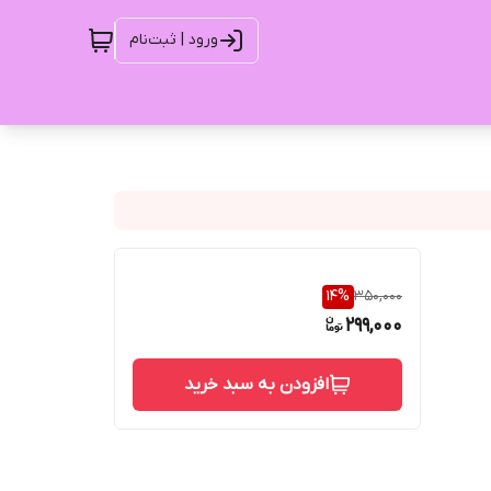
ورود | ثبت‌نام
14
%
350,000
299,000
افزودن به سبد خرید