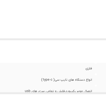
فلزی
انواع دستگاه های تایپ سی( type-c)
اتصال موس،کیبورد،فلش و تمامی سری های usb
سرعت انتقال داده بسیار بالا