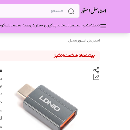
دسته‌بندی محصولات
خانه
پیگیری سفارش
همه محصولات
گو
استارسل استور
/
مبدل
مب
er
بر
دس
ج
سا
قا
سر