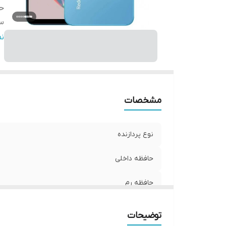
حا
س
د
ن
ظر
مشخصات
نوع پردازنده
حافظه داخلی
حافظه رم
سایز صفحه نمایش
توضیحات