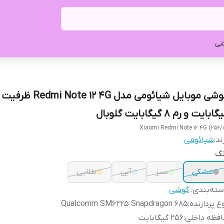
شی
ابایت و رم 8 گیگابایت گلوبال
Xiaomi Redmi Note 12 4G (256/
ند:
شیائومی
نگ
مشکی
سبز
آبی
طلایی
ته‌بندی
:
گوشی
ع پردازنده
:
Qualcomm SM6225 Snapdragon 685
فظه داخلی
:
256 گیگابایت