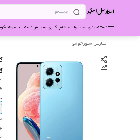
دسته‌بندی محصولات
خانه
پیگیری سفارش
همه محصولات
گو
استارسل استور
/
گوشی
گیگ
8)
بر
ر
دس
نو
حا