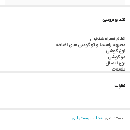
رنگ
مشکی
نقد و بررسی
رابط ها
microUSB
اقلام همراه هدفون
مدل
DL19
دفترچه راهنما و تو گوشی های اضافه
نوع گوشی
دو گوشی
نوع اتصال
بلوتوث
رابط‌ها
microUSB
نظرات
مناسب برای
ورزش
دسته‌بندی
:
هدفون وهندزفری