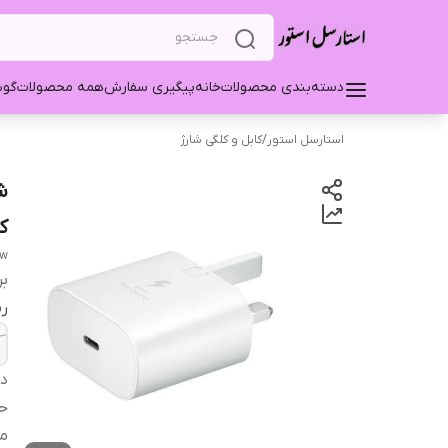
دسته‌بندی محصولات
خانه
پیگیری سفارش
همه محصولات
گو
استارسل استور
/
کابل و کلگی شارژ
ک
5w
بر
ر
دس
حد
م