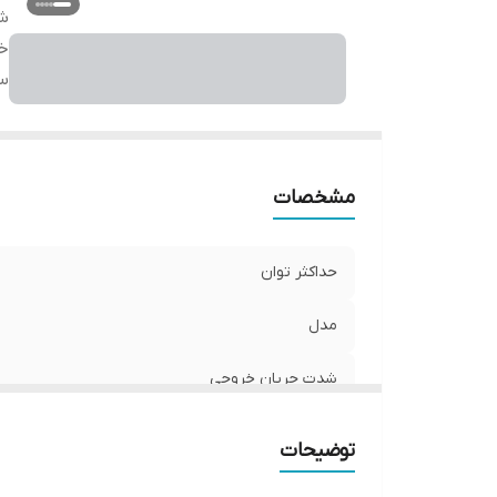
ش
خ
س
مشخصات
حداکثر توان
مدل
شدت جریان خروجی
ساخت
توضیحات