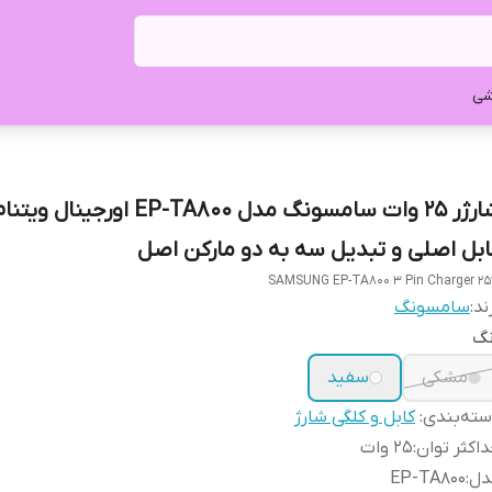
شی
شارژر 25 وات سامسونگ مدل EP-TA800 اورج
ابل اصلی و تبدیل سه به دو مارکن اصل
SAMSUNG EP-TA800 3 Pin Charger 2
ند:
سامسونگ
نگ
مشکی
سفید
ته‌بندی
:
کابل و کلگی شارژ
اکثر توان
:
25 وات
دل
:
EP-TA800