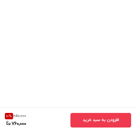
850,000
10
%
افزودن به سبد خرید
760,000