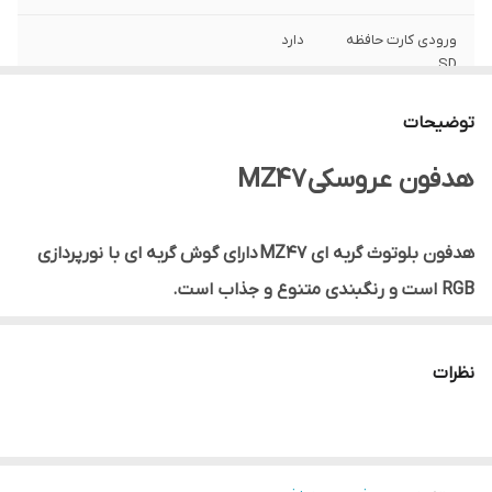
ورودی کارت حافظه
دارد
SD
مجهز به میکروفون
دارد
توضیحات
هدفون عروسکی MZ47
هدفون بلوتوث گربه ای MZ47 دارای گوش گربه ای با نورپردازی
RGB است و رنگبندی متنوع و جذاب است.
بر روی گوشی دکمه های کنترلی فیزیکی با وظایف زیر ، جای گرفته
نظرات
اند؛.
مدیریت موزیک ؛ قبلی/بعدی