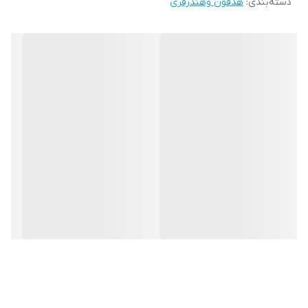
دسته‌بندی
:
هدفون وهندزفری
مدیریت تمای ؛ پاسخ/اتمام
مدیریت بلندی صدا
دکمه پاور
و ...
بر روی بدنه شیار ورودی کارت حافظه و ورودی کابل انتقال
صدای AUX و درگاه شارژ جای گرفته است.
هدفون عروسکی گربه ای MZ47 مجهز به میکروفون گردیده است
تا کاربر در حین ساتفاده ، امکان مدیریت مکالمات را داشته
باشد.