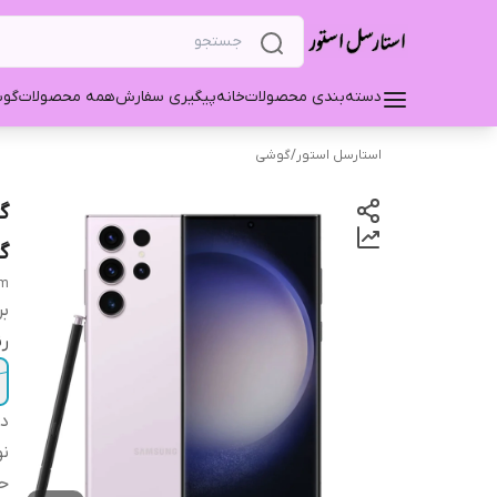
دسته‌بندی محصولات
خانه
پیگیری سفارش
همه محصولات
گو
استارسل استور
/
گوشی
گیگ
am
بر
ر
دس
نو
حا