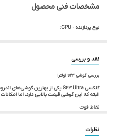
مشخصات فنی محصول
صفحه نمایش
نوع پردازنده - CPU :
Qualcomm SM8550-AC Snapdragon 8 Gen 2
تعداد هسته پردازشگر :
نقد و بررسی
8 هسته
بررسی گوشی s23 اولترا
گلکسی S23 Ultra یکی از بهترین گوشی‌‌های اندرویدی حال حاضر و حتی یکی از بهترین گوشی‌های بازار از هر نظر شناخته می‌شود.
پردازنده گرافیکی - GPU :
البته که این گوشی قیمت بالایی دارد، اما امکانات 
Adreno 740
نقاط قوت
بهترین گوشی اندرویدی بازار با کیفیت ساخت ف
تعداد سیم کارت :
پشتیبانی از قلم که امکانات زیادی به گوشی ا
عملکرد خوب باتری و برخورداری از شارژ سریع ق
دو سیم‌ کارت Dual Stand-By (2 نانو سیم + eSIM)
نظرات
دوربین‌های فوق العاده