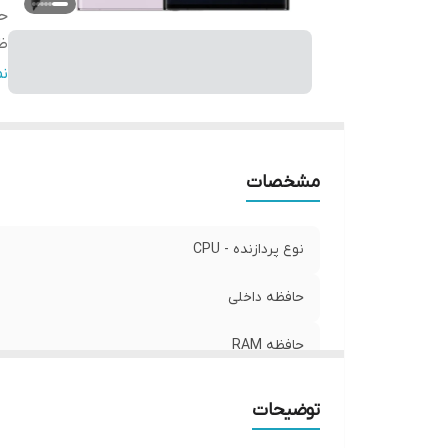
حا
ظر
دو
ن
پ
ص
مشخصات
نوع پردازنده - CPU
حافظه داخلی
حافظه RAM
ظرفیت باتری
توضیحات
دوربین پشت