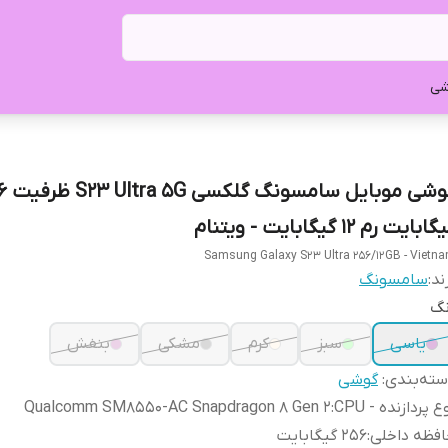
شی
گوشی موبایل
ابایت رم 12 گیگابایت - ویتنام
Samsung Galaxy S23 Ultra 256/12GB - Vietn
ند:
سامسونگ
نگ
یاسی
سبز
کرم
مشکی
بنفش
ته‌بندی
:
گوشی
ع پردازنده - CPU
:
Qualcomm SM8550-AC Snapdragon 8 Gen 2
فظه داخلی
:
256 گیگابایت