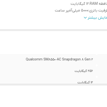
فظه RAM
:
12 گیگابایت
فیت باتری
:
5000 میلی‌آمپر ساعت
ربین
مایش بیشتر
شت
:
مگاپیکسل لنز تله‌ فوتو + 10 مگاپیکسل لنز تله‌ فوتو پریسکوپی
فحه نمایش
:
6.8 اینچ
Qualcomm SM8550-AC Snapdragon 8 Gen 2
256 گیگابایت
12 گیگابایت
5000 میلی‌آمپر ساعت