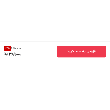
450,000
13
%
افزودن به سبد خرید
389,000
برگشت به بالا