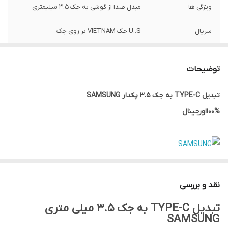
ویژگی ها
مبدل صدا از گوشی به جک 3.5 میلیمتری
سریال
U..S حک VIETNAM بر روی جک
توضیحات
تبدیل TYPE-C به جک 3.5 پکدار SAMSUNG
100%اورجینال
100% اورجینال
Type-C TO Jack 3.5
نقد و بررسی
عبارت VIETNAM حک بر روی جک
تبدیل TYPE-C به جک 3.5 میلی متری
سازگار با تمامی مدل های سامسونگ
SAMSUNG