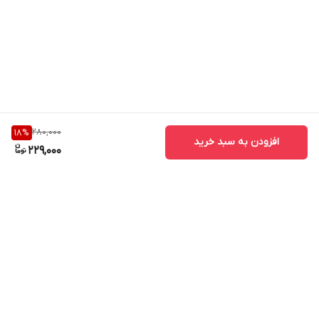
280,000
18
%
افزودن به سبد خرید
229,000
برگشت به بالا