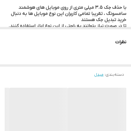
سریال U..S
با حذف جک 3.5 میلی متری از روی موبایل های هوشمند
سامسونگ ، تقریبا تمامی کاربران این نوع موبایل ها به دنبال
خرید تبدیل جک هستند
تا در صورت نیاز بتوانند به راحتی از این نوع ابزار استفاده کنند.
تبدیل تایپ سی به جک 3.5 میلیمتری سامسونگ ، با اتصال به
درگاه Type-C موبایل امکان اتصال انواع کابل های AUX
نظرات
با سری های 3.5 میلیمتری را ممکن می سازد. ابعاد کوچک این
مدل این امکان را برای کاربر فراهم می سازد
تا بتوانند این تبدیل را همیشه به همراه داشته باشند.
این محصول 100% اورجینال و ساخت VIETNAM است و این
عبارت بروی جک حک شده است. سریال این محصوی U..S است.
دسته‌بندی
:
مبدل
این مدل تقریبا با تمامی مدل های موبایل سامسونگ سازگاری
دارد