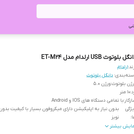
شی
گل بلوتوث USB ارلدام مدل ET-M24
ند:
ارلدام
ته‌بندی
:
دانگل بلوتوث
ژن بلوتوث
:
ورژن 5.0
د
:
10 متر
زگار
:
با تمامی دستگاه های IOS و Android
ژگی
بدون نیاز به اپلیکیشن دارای میکروفون بسیار با کیفیت بدون 
ا
:
نویز
دل
:
EARLDOM ET-M24 صد در صد اورجینال
مایش بیشتر