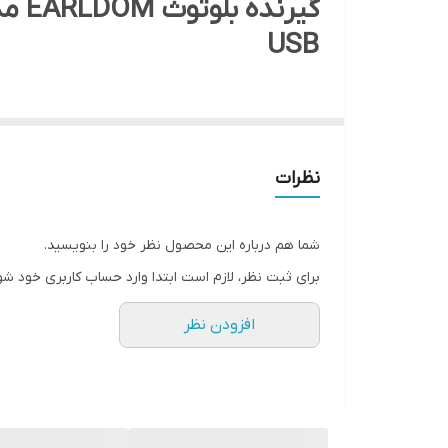
گیرنده بلوتوث EARLDOM مدل ET-M24
USB
100% اورجینال
نظرات
قابلیت اتصال به تمامی دستگاه ها
بلوتوث ورژن 5.0
سازگار با تمامی دستگاه های IOS و Android
شما هم درباره این محصول نظر خود را بنویسید.
برد ارتباط 10 متر
برای ثبت نظر، لازم است ابتدا وارد حساب کاربری خود شو
بدون نیاز به اپلیکیشن
افزودن نظر
دارای میکروفون بسیار با کیفیت
بدون تاخیر و نویز
امکان اتصال بند آویز