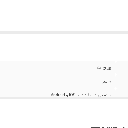
ورژن 5.0
10 متر
با تمامی دستگاه های IOS و Android
بدون نیاز به اپلیکیشن دارای میکروفون بسیار با کیفیت بدون تاخیر 
EARLDOM ET-M24 صد در صد اورجینال