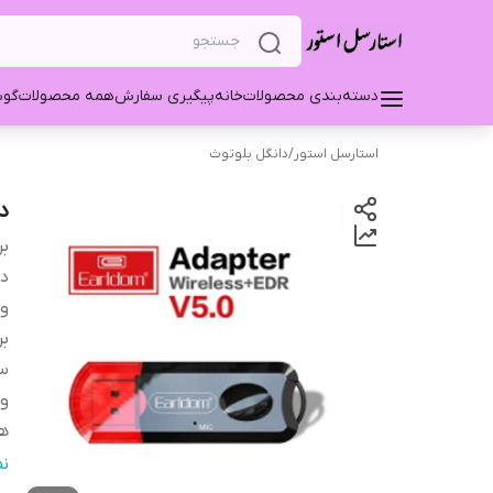
دسته‌بندی محصولات
خانه
پیگیری سفارش
همه محصولات
گو
استارسل استور
/
دانگل بلوتوث
دان
بر
دس
ور
بر
سا
وی
ه
م
ن