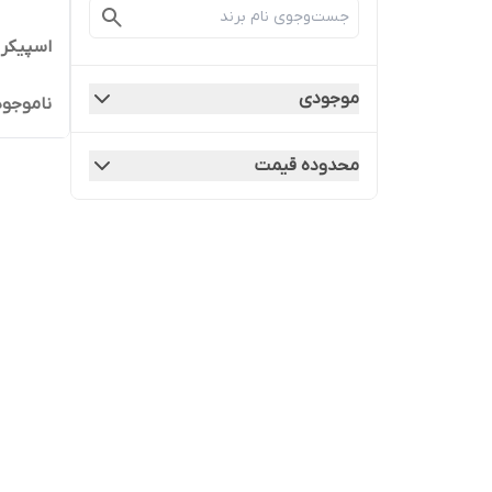
اسپیکر kts 1351
موجودی
ناموجود
محدوده قیمت