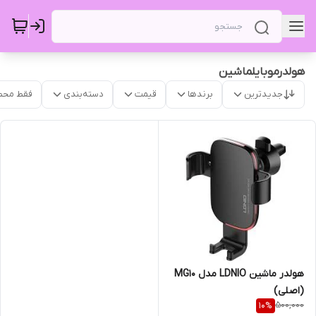
هولدرموبایلماشین
جدیدترین
برندها
قیمت
دسته‌بندی
فقط محص
هولدر ماشین LDNIO مدل MG10
(اصلی)
500,000
10
%