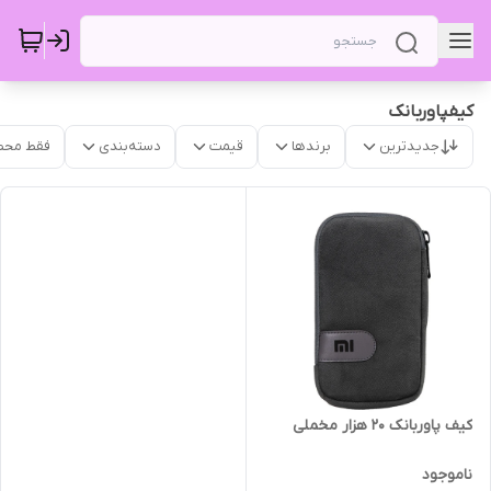
کیفپاوربانک
جدیدترین
برندها
قیمت
دسته‌بندی
فقط محص
کیف پاوربانک 20 هزار مخملی
ناموجود